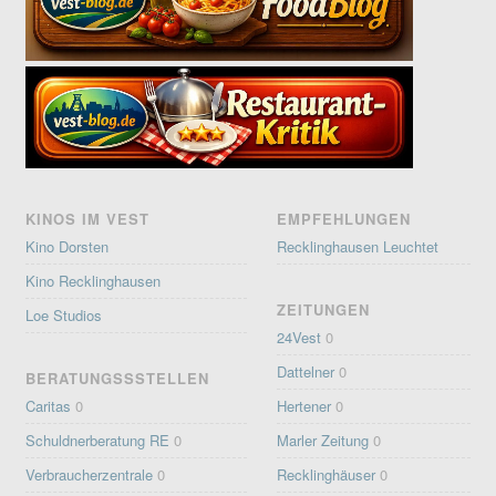
KINOS IM VEST
EMPFEHLUNGEN
Kino Dorsten
Recklinghausen Leuchtet
Kino Recklinghausen
ZEITUNGEN
Loe Studios
24Vest
0
Dattelner
0
BERATUNGSSSTELLEN
Caritas
0
Hertener
0
Schuldnerberatung RE
0
Marler Zeitung
0
Verbraucherzentrale
0
Recklinghäuser
0