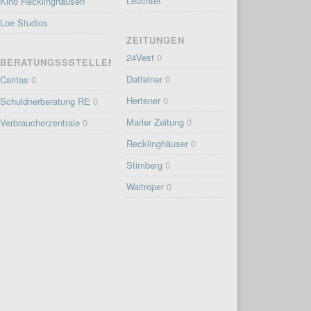
Leuchtet
Kino Recklinghausen
Loe Studios
ZEITUNGEN
24Vest
0
BERATUNGSSSTELLEN
Dattelner
0
Caritas
0
Hertener
0
Schuldnerberatung RE
0
Marler Zeitung
0
Verbraucherzentrale
0
Recklinghäuser
0
Stimberg
0
Waltroper
0