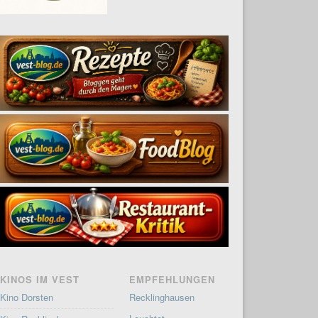
KINOS IM VEST
EMPFEHLUNGEN
Kino Dorsten
Recklinghausen