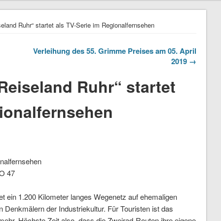
seland Ruhr“ startet als TV-Serie im Regionalfernsehen
Verleihung des 55. Grimme Preises am 05. April
2019 →
Reiseland Ruhr“ startet
gionalfernsehen
n
onalfernsehen
IO 47
et ein 1.200 Kilometer langes Wegenetz auf ehemaligen
 Denkmälern der Industriekultur. Für Touristen ist das
 mehr. Höchste Zeit also, dass die Zweirad-Routen ihre eigene