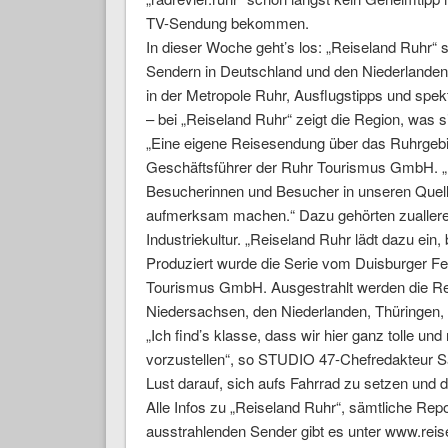
TV-Sendung bekommen.
In dieser Woche geht’s los: „Reiseland Ruhr“ s
Sendern in Deutschland und den Niederlanden
in der Metropole Ruhr, Ausflugstipps und sp
– bei „Reiseland Ruhr“ zeigt die Region, was si
„Eine eigene Reisesendung über das Ruhrgebiet
Geschäftsführer der Ruhr Tourismus GmbH. „
Besucherinnen und Besucher in unseren Quell
aufmerksam machen.“ Dazu gehörten zuallerer
Industriekultur. „Reiseland Ruhr lädt dazu ei
Produziert wurde die Serie vom Duisburger F
Tourismus GmbH. Ausgestrahlt werden die Re
Niedersachsen, den Niederlanden, Thüringe
„Ich find’s klasse, dass wir hier ganz tolle u
vorzustellen“, so STUDIO 47-Chefredakteur S
Lust darauf, sich aufs Fahrrad zu setzen und 
Alle Infos zu „Reiseland Ruhr“, sämtliche Rep
ausstrahlenden Sender gibt es unter www.reis