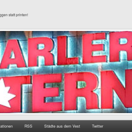
ggen statt printen!
kationen
RSS
Städte aus dem Vest
Twitter