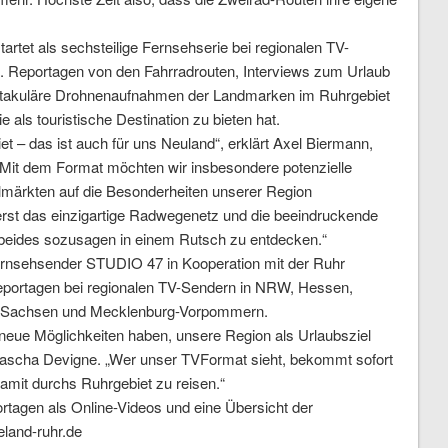
tartet als sechsteilige Fernsehserie bei regionalen TV-
. Reportagen von den Fahrradrouten, Interviews zum Urlaub
ektakuläre Drohnenaufnahmen der Landmarken im Ruhrgebiet
e als touristische Destination zu bieten hat.
 – das ist auch für uns Neuland“, erklärt Axel Biermann,
Mit dem Format möchten wir insbesondere potenzielle
märkten auf die Besonderheiten unserer Region
st das einzigartige Radwegenetz und die beeindruckende
n, beides sozusagen in einem Rutsch zu entdecken.“
ernsehsender STUDIO 47 in Kooperation mit der Ruhr
portagen bei regionalen TV-Sendern in NRW, Hessen,
n, Sachsen und Mecklenburg-Vorpommern.
nd neue Möglichkeiten haben, unsere Region als Urlaubsziel
ascha Devigne. „Wer unser TVFormat sieht, bekommt sofort
damit durchs Ruhrgebiet zu reisen.“
ortagen als Online-Videos und eine Übersicht der
eland-ruhr.de