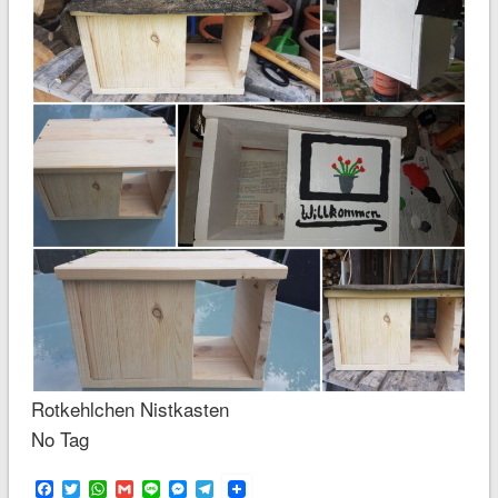
Rotkehlchen Nistkasten
No Tag
Facebook
Twitter
WhatsApp
Gmail
Line
Messenger
Telegram