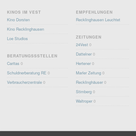
KINOS IM VEST
EMPFEHLUNGEN
Kino Dorsten
Recklinghausen Leuchtet
Kino Recklinghausen
ZEITUNGEN
Loe Studios
24Vest
0
Dattelner
0
BERATUNGSSSTELLEN
Caritas
0
Hertener
0
Schuldnerberatung RE
0
Marler Zeitung
0
Verbraucherzentrale
0
Recklinghäuser
0
Stimberg
0
Waltroper
0