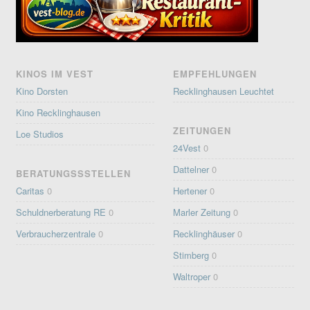
KINOS IM VEST
EMPFEHLUNGEN
Kino Dorsten
Recklinghausen Leuchtet
Kino Recklinghausen
ZEITUNGEN
Loe Studios
24Vest
0
Dattelner
0
BERATUNGSSSTELLEN
Caritas
0
Hertener
0
Schuldnerberatung RE
0
Marler Zeitung
0
Verbraucherzentrale
0
Recklinghäuser
0
Stimberg
0
Waltroper
0