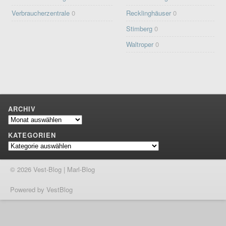
Verbraucherzentrale
0
Recklinghäuser
0
Stimberg
0
Waltroper
0
ARCHIV
Archiv
KATEGORIEN
Kategorien
© 2026 Vest-Blog | Marl-Blog
Powered by VestBlog