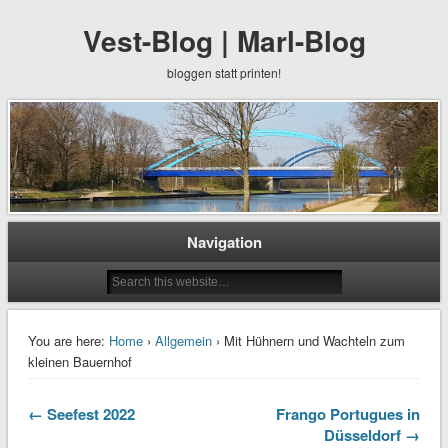
Vest-Blog | Marl-Blog
bloggen statt printen!
Navigation
You are here:
Home
›
Allgemein
› Mit Hühnern und Wachteln zum
kleinen Bauernhof
← Seefest 2022
Frango Portugues in
Düsseldorf →