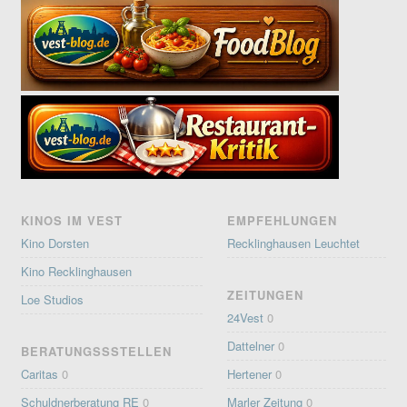
KINOS IM VEST
EMPFEHLUNGEN
Kino Dorsten
Recklinghausen Leuchtet
Kino Recklinghausen
ZEITUNGEN
Loe Studios
24Vest
0
Dattelner
0
BERATUNGSSSTELLEN
Caritas
0
Hertener
0
Schuldnerberatung RE
0
Marler Zeitung
0