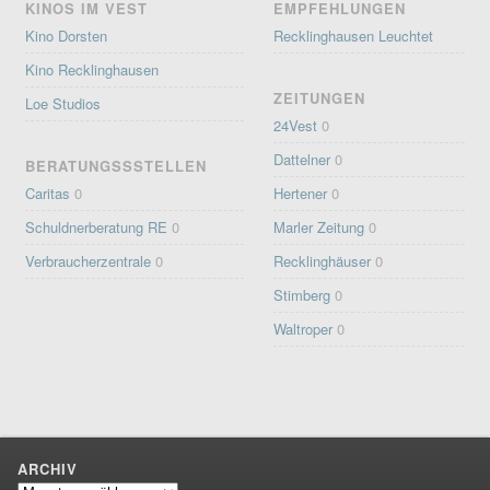
KINOS IM VEST
EMPFEHLUNGEN
Kino Dorsten
Recklinghausen Leuchtet
Kino Recklinghausen
ZEITUNGEN
Loe Studios
24Vest
0
Dattelner
0
BERATUNGSSSTELLEN
Caritas
0
Hertener
0
Schuldnerberatung RE
0
Marler Zeitung
0
Verbraucherzentrale
0
Recklinghäuser
0
Stimberg
0
Waltroper
0
ARCHIV