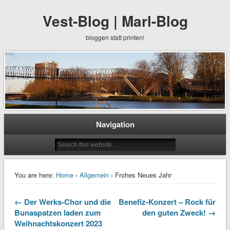
Vest-Blog | Marl-Blog
bloggen statt printen!
Navigation
You are here:
Home
›
Allgemein
› Frohes Neues Jahr
← Der Werks-Chor und die
Benefiz-Konzert – Rock für
Bunaspatzen laden zum
den guten Zweck! →
Weihnachtskonzert 2023