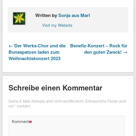
Written by
Sonja aus Marl
Visit my Website
← Der Werks-Chor und die
Benefiz-Konzert – Rock für
Bunaspatzen laden zum
den guten Zweck! →
Weihnachtskonzert 2023
Schreibe einen Kommentar
Deine E-Mail-Adresse wird nicht veröffentlicht.
Erforderliche Felder sind
mit
*
markiert
*
Kommentar