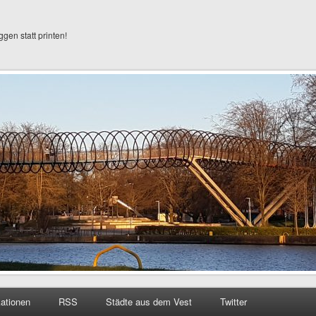
ggen statt printen!
kationen
RSS
Städte aus dem Vest
Twitter