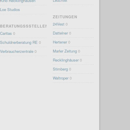
Leuchtet
Kino Recklinghausen
Loe Studios
ZEITUNGEN
24Vest
0
BERATUNGSSSTELLEN
Dattelner
0
Caritas
0
Hertener
0
Schuldnerberatung RE
0
Marler Zeitung
0
Verbraucherzentrale
0
Recklinghäuser
0
Stimberg
0
Waltroper
0