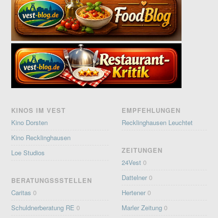
KINOS IM VEST
EMPFEHLUNGEN
Kino Dorsten
Recklinghausen Leuchtet
Kino Recklinghausen
ZEITUNGEN
Loe Studios
24Vest
0
Dattelner
0
BERATUNGSSSTELLEN
Caritas
0
Hertener
0
Schuldnerberatung RE
0
Marler Zeitung
0