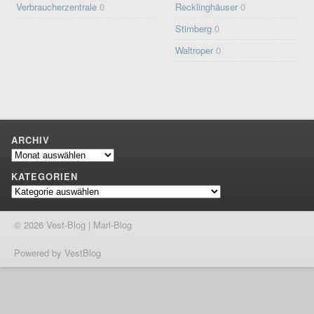
Verbraucherzentrale
0
Recklinghäuser
0
Stimberg
0
Waltroper
0
ARCHIV
Archiv
KATEGORIEN
Kategorien
© 2026 Vest-Blog | Marl-Blog
Powered by VestBlog