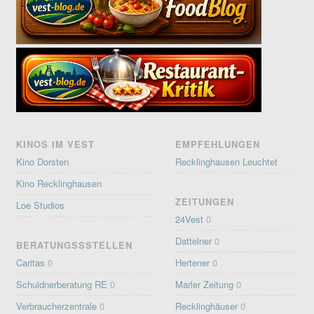
KINOS IM VEST
EMPFEHLUNGEN
Kino Dorsten
Recklinghausen Leuchtet
Kino Recklinghausen
ZEITUNGEN
Loe Studios
24Vest
0
Dattelner
0
BERATUNGSSSTELLEN
Caritas
0
Hertener
0
Schuldnerberatung RE
0
Marler Zeitung
0
Verbraucherzentrale
0
Recklinghäuser
0