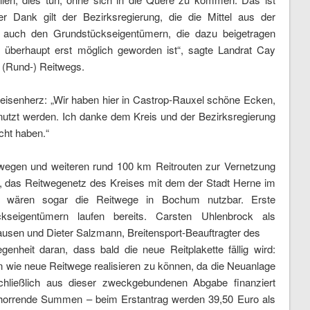
er Dank gilt der Bezirksregierung, die die Mittel aus der
er auch den Grundstückseigentümern, die dazu beigetragen
 überhaupt erst möglich geworden ist“, sagte Landrat Cay
 (Rund-) Reitwegs.
eisenherz: „Wir haben hier in Castrop-Rauxel schöne Ecken,
nutzt werden. Ich danke dem Kreis und der Bezirksregierung
cht haben.“
twegen und weiteren rund 100 km Reitrouten zur Vernetzung
ist, das Reitwegenetz des Kreises mit dem der Stadt Herne im
t wären sogar die Reitwege in Bochum nutzbar. Erste
kseigentümern laufen bereits. Carsten Uhlenbrock als
hausen und Dieter Salzmann, Breitensport-Beauftragter des
egenheit daran, dass bald die neue Reitplakette fällig wird:
 wie neue Reitwege realisieren zu können, da die Neuanlage
hließlich aus dieser zweckgebundenen Abgabe finanziert
 horrende Summen – beim Erstantrag werden 39,50 Euro als