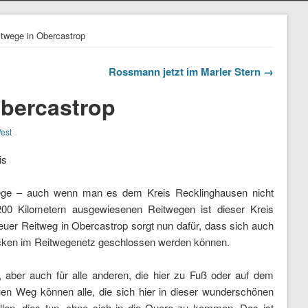
twege in Obercastrop
Rossmann jetzt im Marler Stern →
Obercastrop
est
is
ege – auch wenn man es dem Kreis Recklinghausen nicht
200 Kilometern ausgewiesenen Reitwegen ist dieser Kreis
euer Reitweg in Obercastrop sorgt nun dafür, dass sich auch
ücken im Reitwegenetz geschlossen werden können.
n, aber auch für alle anderen, die hier zu Fuß oder auf dem
en Weg können alle, die sich hier in dieser wunderschönen
llen, dies tun, ohne sich in die Quere zu kommen. Das ist