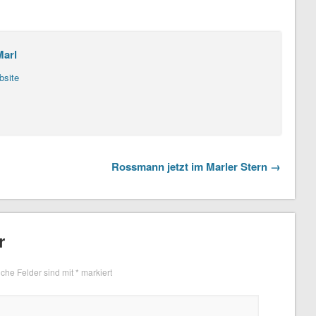
Marl
bsite
Rossmann jetzt im Marler Stern →
r
iche Felder sind mit
*
markiert