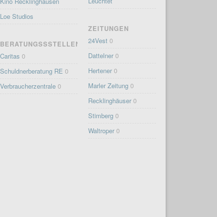
Leuchtet
Kino Recklinghausen
Loe Studios
ZEITUNGEN
24Vest
0
BERATUNGSSSTELLEN
Dattelner
0
Caritas
0
Hertener
0
Schuldnerberatung RE
0
Marler Zeitung
0
Verbraucherzentrale
0
Recklinghäuser
0
Stimberg
0
Waltroper
0