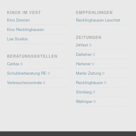
KINOS IM VEST
EMPFEHLUNGEN
Kino Dorsten
Recklinghausen Leuchtet
Kino Recklinghausen
ZEITUNGEN
Loe Studios
24Vest
0
Dattelner
0
BERATUNGSSSTELLEN
Caritas
0
Hertener
0
Schuldnerberatung RE
0
Marler Zeitung
0
Verbraucherzentrale
0
Recklinghäuser
0
Stimberg
0
Waltroper
0