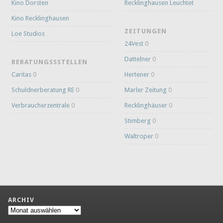
Kino Dorsten
Recklinghausen Leuchtet
Kino Recklinghausen
ZEITUNGEN
Loe Studios
24Vest
0
Dattelner
0
BERATUNGSSSTELLEN
Caritas
0
Hertener
0
Schuldnerberatung RE
0
Marler Zeitung
0
Verbraucherzentrale
0
Recklinghäuser
0
Stimberg
0
Waltroper
0
ARCHIV
Archiv