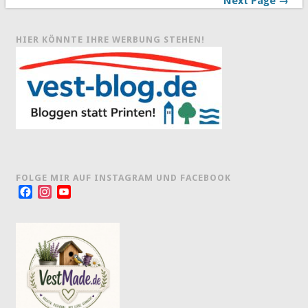
Next Page →
HIER KÖNNTE IHRE WERBUNG STEHEN!
FOLGE MIR AUF INSTAGRAM UND FACEBOOK
Facebook
Instagram
YouTube