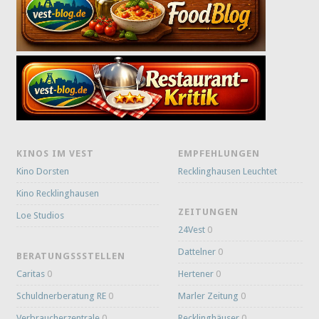
KINOS IM VEST
EMPFEHLUNGEN
Kino Dorsten
Recklinghausen Leuchtet
Kino Recklinghausen
ZEITUNGEN
Loe Studios
24Vest
0
Dattelner
0
BERATUNGSSSTELLEN
Caritas
0
Hertener
0
Schuldnerberatung RE
0
Marler Zeitung
0
Verbraucherzentrale
0
Recklinghäuser
0