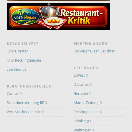
KINOS IM VEST
EMPFEHLUNGEN
Kino Dorsten
Recklinghausen Leuchtet
Kino Recklinghausen
ZEITUNGEN
Loe Studios
24Vest
0
Dattelner
0
BERATUNGSSSTELLEN
Caritas
0
Hertener
0
Schuldnerberatung RE
0
Marler Zeitung
0
Verbraucherzentrale
0
Recklinghäuser
0
Stimberg
0
Waltroper
0