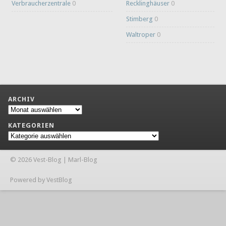
Verbraucherzentrale
0
Recklinghäuser
0
Stimberg
0
Waltroper
0
ARCHIV
Archiv
KATEGORIEN
Kategorien
© 2026 Vest-Blog | Marl-Blog
Powered by VestBlog