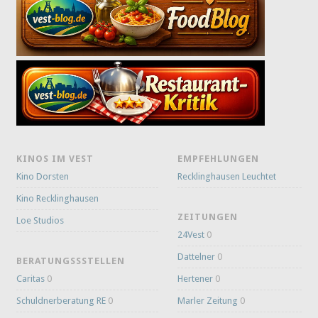
KINOS IM VEST
EMPFEHLUNGEN
Kino Dorsten
Recklinghausen Leuchtet
Kino Recklinghausen
ZEITUNGEN
Loe Studios
24Vest
0
Dattelner
0
BERATUNGSSSTELLEN
Caritas
0
Hertener
0
Schuldnerberatung RE
0
Marler Zeitung
0