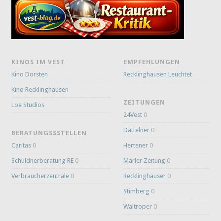
KINOS IM VEST
EMPFEHLUNGEN
Kino Dorsten
Recklinghausen Leuchtet
Kino Recklinghausen
ZEITUNGEN
Loe Studios
24Vest
0
Dattelner
0
BERATUNGSSSTELLEN
Caritas
0
Hertener
0
Schuldnerberatung RE
0
Marler Zeitung
0
Verbraucherzentrale
0
Recklinghäuser
0
Stimberg
0
Waltroper
0