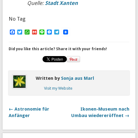
Quelle:
Stadt Xanten
No Tag
Facebook
Twitter
WhatsApp
Gmail
Line
Messenger
Telegram
Did you like this article? Share it with your friends!
Written by
Sonja aus Marl
Visit my Website
← Astronomie für
Ikonen-Museum nach
Anfänger
Umbau wiedereröffnet →