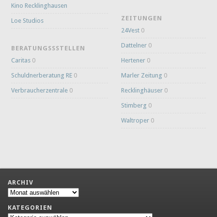
Kino Recklinghausen
ZEITUNGEN
Loe Studios
24Vest
0
Dattelner
0
BERATUNGSSSTELLEN
Caritas
0
Hertener
0
Schuldnerberatung RE
0
Marler Zeitung
0
Verbraucherzentrale
0
Recklinghäuser
0
Stimberg
0
Waltroper
0
ARCHIV
Archiv
KATEGORIEN