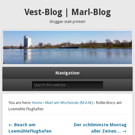
Vest-Blog | Marl-Blog
bloggen statt printen!
Navigation
You are here:
Home
›
Marl am Wochende (M.A.W.)
› Rollerdisco am
Loemühle Flughafen
← Beach am
Der schlimmste Montag
Loemühleflughafen
aller Zeiten… →