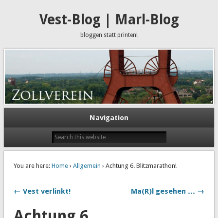
Vest-Blog | Marl-Blog
bloggen statt printen!
Navigation
You are here:
Home
›
Allgemein
› Achtung 6. Blitzmarathon!
← Vest verlinkt!
Ma(R)l gesehen … →
Achtung 6.