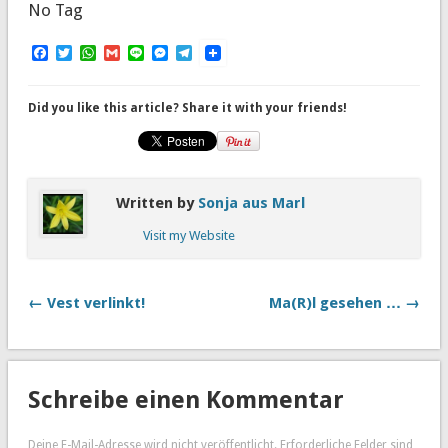
No Tag
Facebook
Twitter
WhatsApp
Gmail
Line
Messenger
Telegram
Did you like this article? Share it with your friends!
Written by
Sonja aus Marl
Visit my Website
← Vest verlinkt!
Ma(R)l gesehen … →
Schreibe einen Kommentar
Deine E-Mail-Adresse wird nicht veröffentlicht.
Erforderliche Felder sind