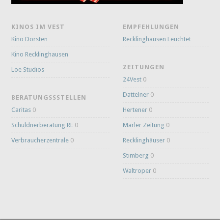
KINOS IM VEST
EMPFEHLUNGEN
Kino Dorsten
Recklinghausen Leuchtet
Kino Recklinghausen
ZEITUNGEN
Loe Studios
24Vest
0
Dattelner
0
BERATUNGSSSTELLEN
Caritas
0
Hertener
0
Schuldnerberatung RE
0
Marler Zeitung
0
Verbraucherzentrale
0
Recklinghäuser
0
Stimberg
0
Waltroper
0