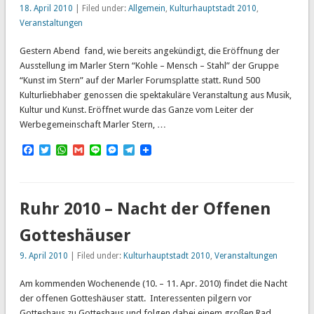
18. April 2010
| Filed under:
Allgemein
,
Kulturhauptstadt 2010
,
Veranstaltungen
Gestern Abend fand, wie bereits angekündigt, die Eröffnung der
Ausstellung im Marler Stern “Kohle – Mensch – Stahl” der Gruppe
“Kunst im Stern” auf der Marler Forumsplatte statt. Rund 500
Kulturliebhaber genossen die spektakuläre Veranstaltung aus Musik,
Kultur und Kunst. Eröffnet wurde das Ganze vom Leiter der
Werbegemeinschaft Marler Stern, …
Facebook
Twitter
WhatsApp
Gmail
Line
Messenger
Telegram
Ruhr 2010 – Nacht der Offenen
Gotteshäuser
9. April 2010
| Filed under:
Kulturhauptstadt 2010
,
Veranstaltungen
Am kommenden Wochenende (10. – 11. Apr. 2010) findet die Nacht
der offenen Gotteshäuser statt. Interessenten pilgern vor
Gotteshaus zu Gotteshaus und folgen dabei einem großen Rad