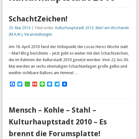
SchachtZeichen!
20. Mai 2010
| Filed under:
Kulturhauptstadt 2010
,
Marl am Wochende
(M.A.W.)
,
Veranstaltungen
Am 18. April 2010 fand der Höhepunkt der Locas Heros Woche statt
– Marl Blog berichtete – jetzt geht es weiter mit den Schachtzeichen,
die im Rahmen der Kulturstadt 2010 gesetzt werden. Vom 22. bis 30.
Mai werden an sechs ehemaligen Schachtanlagen große gelbe und
weithin sichtbare Ballons am Himmel …
Facebook
Twitter
WhatsApp
Gmail
Line
Messenger
Telegram
Mensch – Kohle – Stahl –
Kulturhauptstadt 2010 – Es
brennt die Forumsplatte!