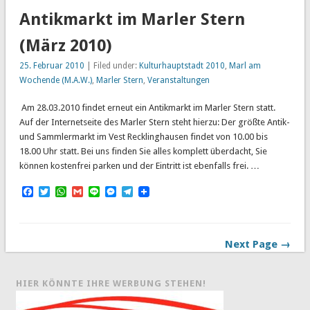
Antikmarkt im Marler Stern
(März 2010)
25. Februar 2010
| Filed under:
Kulturhauptstadt 2010
,
Marl am
Wochende (M.A.W.)
,
Marler Stern
,
Veranstaltungen
Am 28.03.2010 findet erneut ein Antikmarkt im Marler Stern statt.
Auf der Internetseite des Marler Stern steht hierzu: Der größte Antik-
und Sammlermarkt im Vest Recklinghausen findet von 10.00 bis
18.00 Uhr statt. Bei uns finden Sie alles komplett überdacht, Sie
können kostenfrei parken und der Eintritt ist ebenfalls frei. …
Facebook
Twitter
WhatsApp
Gmail
Line
Messenger
Telegram
Next Page →
HIER KÖNNTE IHRE WERBUNG STEHEN!