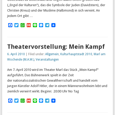
(„Engel der Kulturen“), das die Symbole der Juden (Davidstern), der
Christen (Kreuz) und der Muslime (Halbmond) in sich vereint. An
jedem Ort gibt …
Facebook
Twitter
WhatsApp
Gmail
Line
Messenger
Telegram
Theatervorstellung: Mein Kampf
6. April 2010
| Filed under:
Allgemein
,
Kulturhauptstadt 2010
,
Marl am
Wochende (M.A.W.)
,
Veranstaltungen
Am 7. April 2010 wird im Theater Marl das Stück „Mein Kampf“
aufgeführt. Das Bühnenwerk spielt in der Zeit
der nationalsozialistischen Gewaltherrschaft und handelt vom
jungen Künstler Adolf Hitler, der in einem Männerwohnheim lebt und
ziemlich verwirrt wirkt. Beginn: 20:00 Uhr No Tag
Facebook
Twitter
WhatsApp
Gmail
Line
Messenger
Telegram