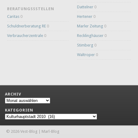
Dattelner
0
BERATUNGSSSTELLEN
Caritas
0
Hertener
0
Schuldnerberatung RE
0
Marler Zeitung
0
Verbraucherzentrale
0
Recklinghäuser
0
Stimberg
0
Waltroper
0
ARCHIV
Archiv
KATEGORIEN
Kategorien
© 2026 Vest-Blog | Marl-Blog