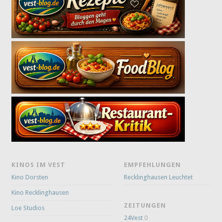
KINOS IM VEST
EMPFEHLUNGEN
Kino Dorsten
Recklinghausen Leuchtet
Kino Recklinghausen
ZEITUNGEN
Loe Studios
24Vest
0