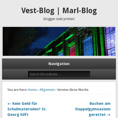
Vest-Blog | Marl-Blog
bloggen statt printen!
Navigation
You are here:
Home
›
Allgemein
› Vereine diese Woche
← Kein Geld für
Buchen am
Schulmaterialen? St.
Doppelgymnasium
Georg hilft
gerettet →