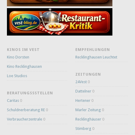
KINOS IM VEST
EMPFEHLUNGEN
Kino Dorsten
Recklinghausen Leuchtet
Kino Recklinghausen
ZEITUNGEN
Loe Studios
24Vest
0
Dattelner
0
BERATUNGSSSTELLEN
Caritas
0
Hertener
0
Schuldnerberatung RE
0
Marler Zeitung
0
Verbraucherzentrale
0
Recklinghäuser
0
Stimberg
0