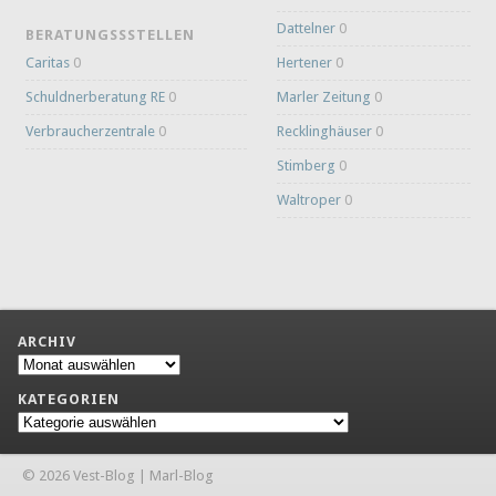
Dattelner
0
BERATUNGSSSTELLEN
Caritas
0
Hertener
0
Schuldnerberatung RE
0
Marler Zeitung
0
Verbraucherzentrale
0
Recklinghäuser
0
Stimberg
0
Waltroper
0
ARCHIV
Archiv
KATEGORIEN
Kategorien
© 2026 Vest-Blog | Marl-Blog