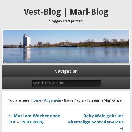
Vest-Blog | Marl-Blog
bloggen statt printen!
Navigation
You are here:
Home
›
Allgemein
› Blaue Papier-Tonnen in Marl-Sinsen
← Marl am Wochenende
Baby Walz geht ins
(14. – 15.03.2009)
ehemalige Schräder-Haus
→