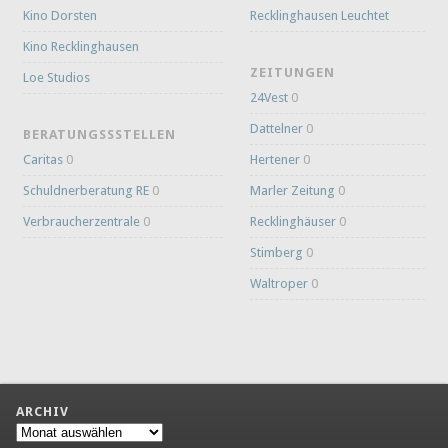
Kino Dorsten
Recklinghausen Leuchtet
Kino Recklinghausen
ZEITUNGEN
Loe Studios
24Vest
0
Dattelner
0
BERATUNGSSSTELLEN
Caritas
0
Hertener
0
Schuldnerberatung RE
0
Marler Zeitung
0
Verbraucherzentrale
0
Recklinghäuser
0
Stimberg
0
Waltroper
0
ARCHIV
Archiv