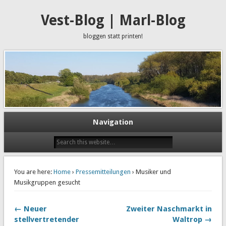
Vest-Blog | Marl-Blog
bloggen statt printen!
Navigation
You are here:
Home
›
Pressemitteilungen
› Musiker und
Musikgruppen gesucht
← Neuer
Zweiter Naschmarkt in
stellvertretender
Waltrop →