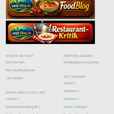
KINOS IM VEST
EMPFEHLUNGEN
Kino Dorsten
Recklinghausen Leuchtet
Kino Recklinghausen
ZEITUNGEN
Loe Studios
24Vest
0
Dattelner
0
BERATUNGSSSTELLEN
Caritas
0
Hertener
0
Schuldnerberatung RE
0
Marler Zeitung
0