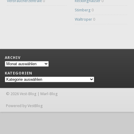
Verbraucherzentrale
0
Recklinghäuser
0
Stimberg
0
Waltroper
0
ARCHIV
Archiv
KATEGORIEN
Kategorien
© 2026 Vest-Blog | Marl-Blog
Powered by VestBlog