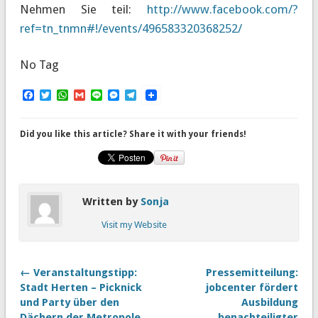
Nehmen Sie teil:
http://www.facebook.com/?
ref=tn_tnmn#!/events/496583320368252/
No Tag
Facebook
Twitter
WhatsApp
Gmail
Line
Messenger
Telegram
Did you like this article? Share it with your friends!
Written by
Sonja
Visit my Website
← Veranstaltungstipp:
Pressemitteilung:
Stadt Herten – Picknick
jobcenter fördert
und Party über den
Ausbildung
Dächern der Metropole
benachteiligter