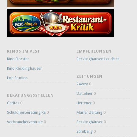
KINOS IM VEST
EMPFEHLUNGEN
Kino Dorsten
Recklinghausen Leuchtet
Kino Recklinghausen
ZEITUNGEN
Loe Studios
24Vest
0
Dattelner
0
BERATUNGSSSTELLEN
Caritas
0
Hertener
0
Schuldnerberatung RE
0
Marler Zeitung
0
Verbraucherzentrale
0
Recklinghäuser
0
Stimberg
0