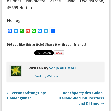
belohnt! Parkplätze: Zeche Ewald, Ewaldstraße,
45699 Herten
No Tag
Facebook
Twitter
WhatsApp
Gmail
Line
Messenger
Telegram
Did you like this article? Share it with your friends!
Written by
Sonja aus Marl
Visit my Website
← Veranstaltungtipp:
Beachparty des Guido-
Haldenglühen
Heiland-Bad mit Restless
und DJ Ingo →