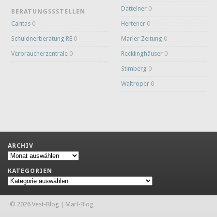
Dattelner
0
BERATUNGSSSTELLEN
Caritas
0
Hertener
0
Schuldnerberatung RE
0
Marler Zeitung
0
Verbraucherzentrale
0
Recklinghäuser
0
Stimberg
0
Waltroper
0
ARCHIV
Archiv
KATEGORIEN
Kategorien
© 2026 Vest-Blog | Marl-Blog