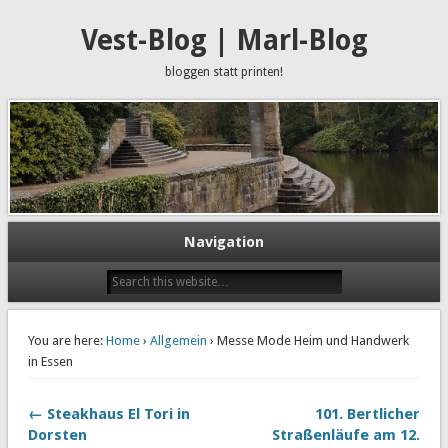
Vest-Blog | Marl-Blog
bloggen statt printen!
Navigation
You are here:
Home
›
Allgemein
› Messe Mode Heim und Handwerk
in Essen
← Steakhaus El Tori in
101. Bertlicher
Dorsten
Straßenläufe am 12.