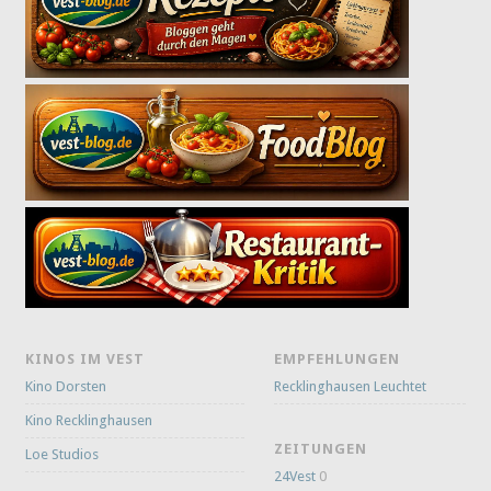
KINOS IM VEST
EMPFEHLUNGEN
Kino Dorsten
Recklinghausen Leuchtet
Kino Recklinghausen
ZEITUNGEN
Loe Studios
24Vest
0