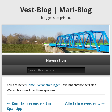
Vest-Blog | Marl-Blog
bloggen statt printen!
Navigation
You are here:
Home
›
Veranstaltungen
› Weihnachtskonzert des
Werkschors und der Bunaspatzen
← Zum Jahresende – Ein
Alle Jahre wieder… →
Spartipp