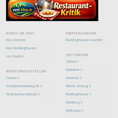
KINOS IM VEST
EMPFEHLUNGEN
Kino Dorsten
Recklinghausen Leuchtet
Kino Recklinghausen
ZEITUNGEN
Loe Studios
24Vest
0
Dattelner
0
BERATUNGSSSTELLEN
Caritas
0
Hertener
0
Schuldnerberatung RE
0
Marler Zeitung
0
Verbraucherzentrale
0
Recklinghäuser
0
Stimberg
0
Waltroper
0