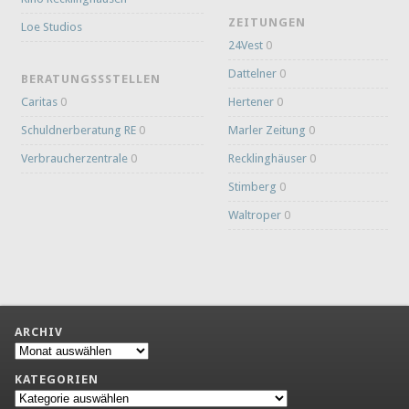
ZEITUNGEN
Loe Studios
24Vest
0
Dattelner
0
BERATUNGSSSTELLEN
Caritas
0
Hertener
0
Schuldnerberatung RE
0
Marler Zeitung
0
Verbraucherzentrale
0
Recklinghäuser
0
Stimberg
0
Waltroper
0
ARCHIV
Archiv
KATEGORIEN
Kategorien