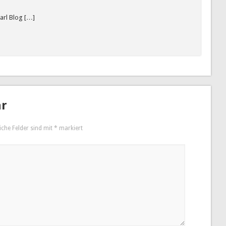
arl Blog […]
ar
iche Felder sind mit
*
markiert