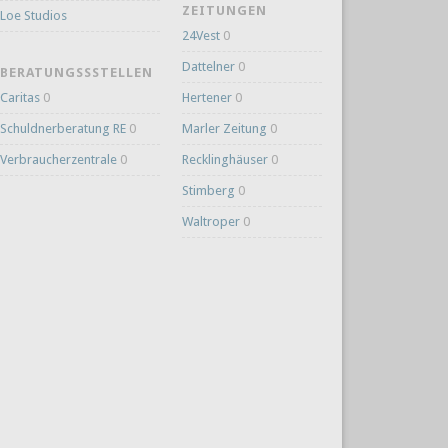
ZEITUNGEN
Loe Studios
24Vest
0
Dattelner
0
BERATUNGSSSTELLEN
Caritas
0
Hertener
0
Schuldnerberatung RE
0
Marler Zeitung
0
Verbraucherzentrale
0
Recklinghäuser
0
Stimberg
0
Waltroper
0