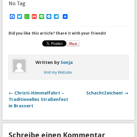
No Tag
Facebook
Twitter
WhatsApp
Gmail
Line
Messenger
Telegram
Did you like this article? Share it with your friends!
Written by
Sonja
Visit my Website
← Christi-Himmelfahrt –
SchachtZeichen! →
Traditionelles Straßenfest
in Brassert
Schreibe einen Kommentar