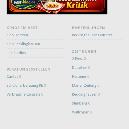
KINOS IM VEST
EMPFEHLUNGEN
Kino Dorsten
Recklinghausen Leuchtet
Kino Recklinghausen
ZEITUNGEN
Loe Studios
24Vest
0
Dattelner
0
BERATUNGSSSTELLEN
Caritas
0
Hertener
0
Schuldnerberatung RE
0
Marler Zeitung
0
Verbraucherzentrale
0
Recklinghäuser
0
Stimberg
0
Waltroper
0