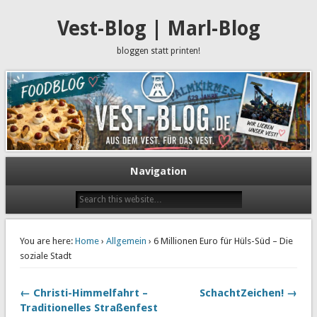
Vest-Blog | Marl-Blog
bloggen statt printen!
Navigation
You are here:
Home
›
Allgemein
› 6 Millionen Euro für Hüls-Süd – Die
soziale Stadt
← Christi-Himmelfahrt –
SchachtZeichen! →
Traditionelles Straßenfest