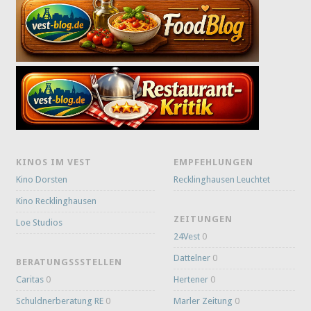
KINOS IM VEST
EMPFEHLUNGEN
Kino Dorsten
Recklinghausen Leuchtet
Kino Recklinghausen
ZEITUNGEN
Loe Studios
24Vest
0
Dattelner
0
BERATUNGSSSTELLEN
Caritas
0
Hertener
0
Schuldnerberatung RE
0
Marler Zeitung
0