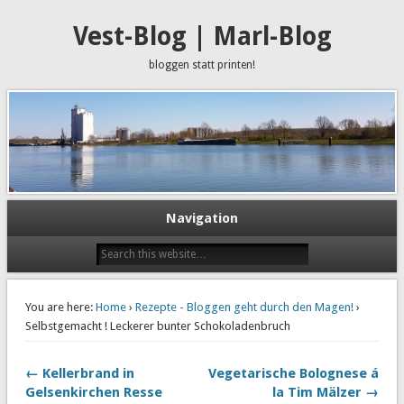
Vest-Blog | Marl-Blog
bloggen statt printen!
Navigation
You are here:
Home
›
Rezepte - Bloggen geht durch den Magen!
›
Selbstgemacht ! Leckerer bunter Schokoladenbruch
← Kellerbrand in
Vegetarische Bolognese á
Gelsenkirchen Resse
la Tim Mälzer →