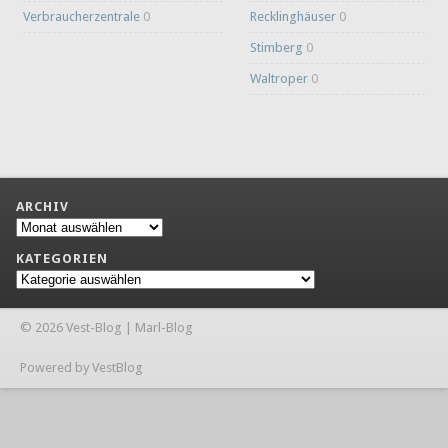
Verbraucherzentrale
0
Recklinghäuser
0
Stimberg
0
Waltroper
0
ARCHIV
Archiv
KATEGORIEN
Kategorien
© 2026 Vest-Blog | Marl-Blog
Powered by VestBlog