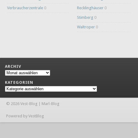
Verbraucherzentrale
0
Recklinghäuser
0
Stimberg
0
Waltroper
0
ARCHIV
Archiv
KATEGORIEN
Kategorien
© 2026 Vest-Blog | Marl-Blog
Powered by VestBlog