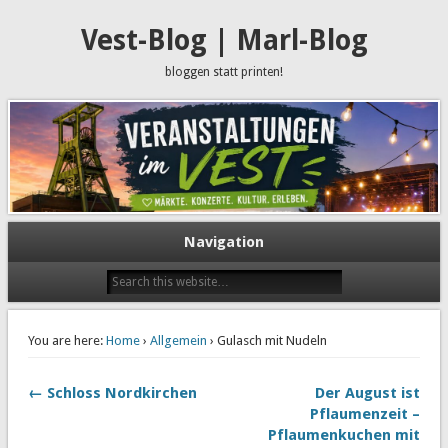
Vest-Blog | Marl-Blog
bloggen statt printen!
Navigation
You are here:
Home
›
Allgemein
› Gulasch mit Nudeln
← Schloss Nordkirchen
Der August ist
Pflaumenzeit –
Pflaumenkuchen mit