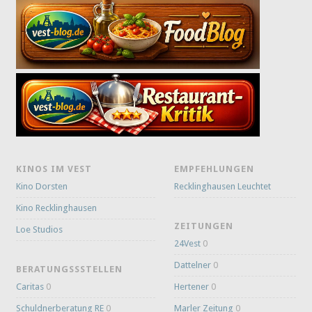
KINOS IM VEST
EMPFEHLUNGEN
Kino Dorsten
Recklinghausen Leuchtet
Kino Recklinghausen
ZEITUNGEN
Loe Studios
24Vest
0
Dattelner
0
BERATUNGSSSTELLEN
Caritas
0
Hertener
0
Schuldnerberatung RE
0
Marler Zeitung
0