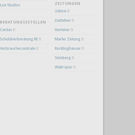
ZEITUNGEN
Loe Studios
24Vest
0
Dattelner
0
BERATUNGSSSTELLEN
Caritas
0
Hertener
0
Schuldnerberatung RE
0
Marler Zeitung
0
Verbraucherzentrale
0
Recklinghäuser
0
Stimberg
0
Waltroper
0