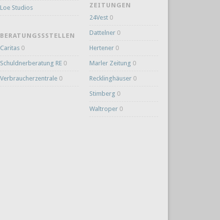
ZEITUNGEN
Loe Studios
24Vest
0
Dattelner
0
BERATUNGSSSTELLEN
Caritas
0
Hertener
0
Schuldnerberatung RE
0
Marler Zeitung
0
Verbraucherzentrale
0
Recklinghäuser
0
Stimberg
0
Waltroper
0