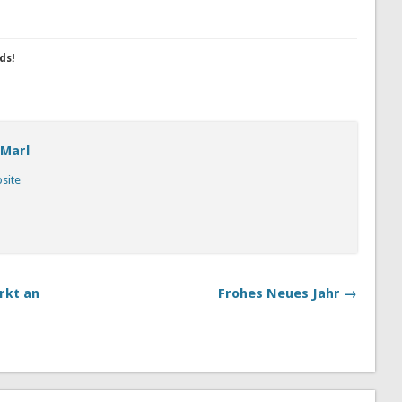
ds!
 Marl
bsite
rkt an
Frohes Neues Jahr →