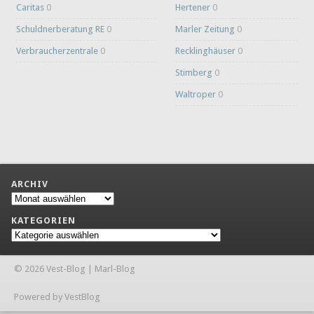
Caritas
0
Hertener
0
Schuldnerberatung RE
0
Marler Zeitung
0
Verbraucherzentrale
0
Recklinghäuser
0
Stimberg
0
Waltroper
0
ARCHIV
Archiv
KATEGORIEN
Kategorien
© 2026 Vest-Blog | Marl-Blog
Powered by VestBlog