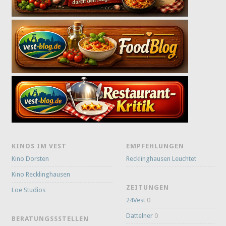
KINOS IM VEST
EMPFEHLUNGEN
Kino Dorsten
Recklinghausen Leuchtet
Kino Recklinghausen
ZEITUNGEN
Loe Studios
24Vest
0
Dattelner
0
BERATUNGSSSTELLEN