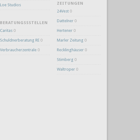
ZEITUNGEN
Loe Studios
24Vest
0
Dattelner
0
BERATUNGSSSTELLEN
Caritas
0
Hertener
0
Schuldnerberatung RE
0
Marler Zeitung
0
Verbraucherzentrale
0
Recklinghäuser
0
Stimberg
0
Waltroper
0