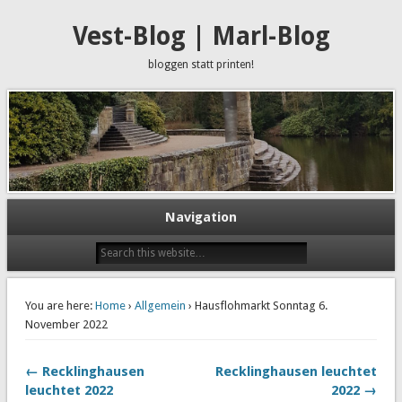
Vest-Blog | Marl-Blog
bloggen statt printen!
Navigation
You are here:
Home
›
Allgemein
› Hausflohmarkt Sonntag 6.
November 2022
← Recklinghausen
Recklinghausen leuchtet
leuchtet 2022
2022 →