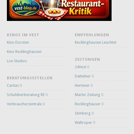
KINOS IM VEST
EMPFEHLUNGEN
Kino Dorsten
Recklinghausen Leuchtet
Kino Recklinghausen
ZEITUNGEN
Loe Studios
24Vest
0
Dattelner
0
BERATUNGSSSTELLEN
Caritas
0
Hertener
0
Schuldnerberatung RE
0
Marler Zeitung
0
Verbraucherzentrale
0
Recklinghäuser
0
Stimberg
0
Waltroper
0