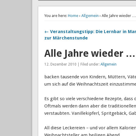
You are here:
Home
›
Allgemein
› Alle Jahre wieder …
← Veranstaltungstipp: Die Lernbar in Mar
zur Märchenstunde
Alle Jahre wieder …
12. Dezember 2010 | Filed under:
Allgemein
backen tausende von Kindern, Müttern, Vät
um sich auf die Weihnachtszeit einzustimm
Es gibt so viele verschiedene Rezepte, das
Oftmals werden dann aber die traditionell
verstaubten. Vanillekipferl, Spritgebäck, Ga
All diese Leckereien – und vor allem Kalori
Weihnachtsteller am heiligen Abend.