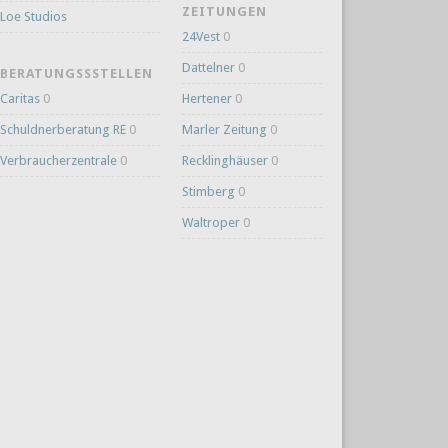
ZEITUNGEN
Loe Studios
24Vest
0
Dattelner
0
BERATUNGSSSTELLEN
Caritas
0
Hertener
0
Schuldnerberatung RE
0
Marler Zeitung
0
Verbraucherzentrale
0
Recklinghäuser
0
Stimberg
0
Waltroper
0