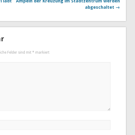
l lädt
Ampeln der Kreuzung im Stadtzentrum werden
abgeschaltet →
ar
iche Felder sind mit
*
markiert