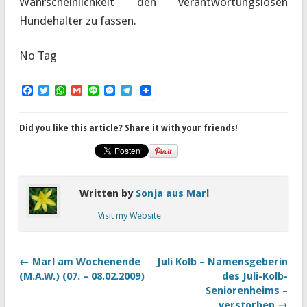
Wahrscheinlichkeit den verantwortungslosen
Hundehalter zu fassen.
No Tag
Facebook
Twitter
WhatsApp
Gmail
Line
Messenger
Telegram
Did you like this article? Share it with your friends!
Written by
Sonja aus Marl
Visit my Website
← Marl am Wochenende
Juli Kolb – Namensgeberin
(M.A.W.) (07. – 08.02.2009)
des Juli-Kolb-
Seniorenheims –
verstorben →