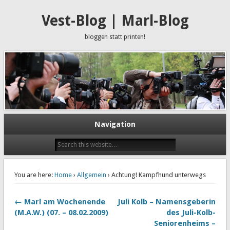
Vest-Blog | Marl-Blog
bloggen statt printen!
Navigation
You are here:
Home
›
Allgemein
› Achtung! Kampfhund unterwegs
← Marl am Wochenende
Juli Kolb – Namensgeberin
(M.A.W.) (07. – 08.02.2009)
des Juli-Kolb-
Seniorenheims –