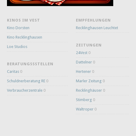
KINOS IM VEST
EMPFEHLUNGEN
Kino Dorsten
Recklinghausen Leuchtet
Kino Recklinghausen
ZEITUNGEN
Loe Studios
24Vest
0
Dattelner
0
BERATUNGSSSTELLEN
Caritas
0
Hertener
0
Schuldnerberatung RE
0
Marler Zeitung
0
Verbraucherzentrale
0
Recklinghäuser
0
Stimberg
0
Waltroper
0